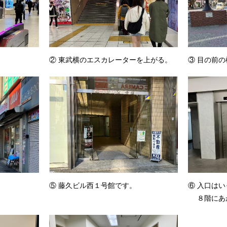
② 東武横のエスカレーターを上がる。
③ 目の前
⑤ 藤久ビル西１号館です。
⑥ 入口は
８階にあ