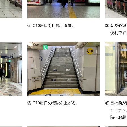
② C10出口を目指し直進。
③ 副都心
便利です
⑤ C10出口の階段を上がる。
⑥ 目の前
ントラン
階へお越