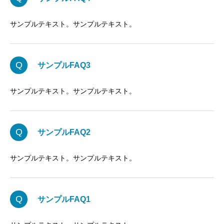
サンプルテキスト。サンプルテキスト。
Q
サンプルFAQ3
サンプルテキスト。サンプルテキスト。
Q
サンプルFAQ2
サンプルテキスト。サンプルテキスト。
Q
サンプルFAQ1